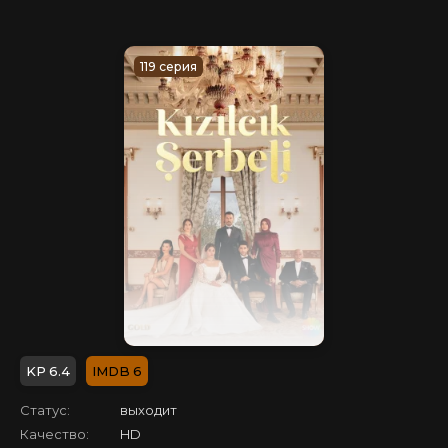
119 серия
6.4
6
Статус:
выходит
Качество:
HD