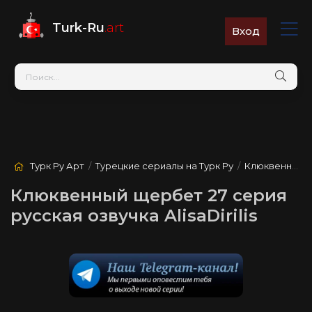
Turk-Ru
.art
Вход
Турк Ру Арт
/
Турецкие сериалы на Турк Ру
/
Клюквенный щербет
Клюквенный щербет 27 серия
русская озвучка AlisaDirilis