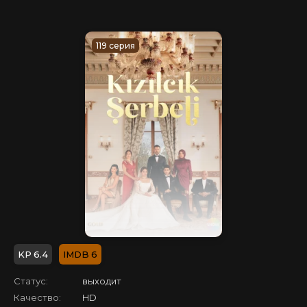
119 серия
6.4
6
Статус:
выходит
Качество:
HD