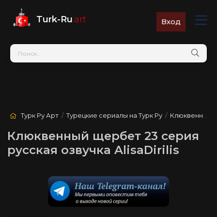
Turk-Ru
.art
Вход
Турк Ру Арт
/
Турецкие сериалы на Турк Ру
/
Клюквенный щербет
Клюквенный щербет 23 серия
русская озвучка AlisaDirilis