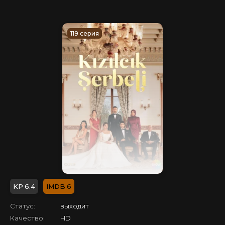
119 серия
6.4
6
Статус:
выходит
Качество:
HD