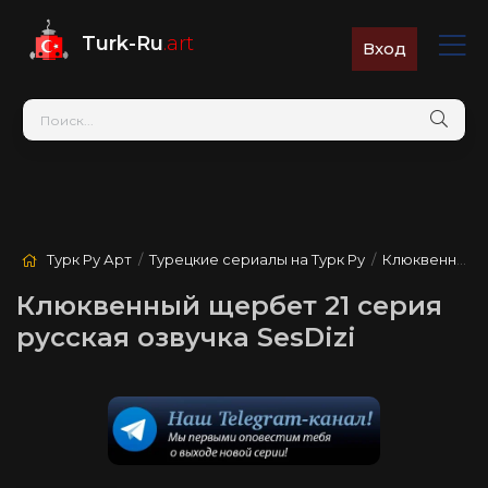
Turk-Ru
.art
Вход
Турк Ру Арт
/
Турецкие сериалы на Турк Ру
/
Клюквенный щербет
Клюквенный щербет 21 серия
русская озвучка SesDizi