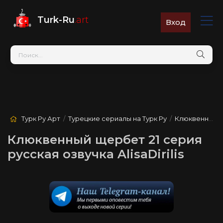
Turk-Ru
.art
Вход
Турк Ру Арт
/
Турецкие сериалы на Турк Ру
/
Клюквенный щербет
Клюквенный щербет 21 серия
русская озвучка AlisaDirilis