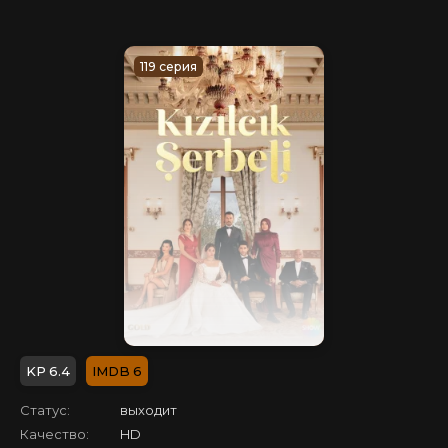
119 серия
6.4
6
Статус:
выходит
Качество:
HD