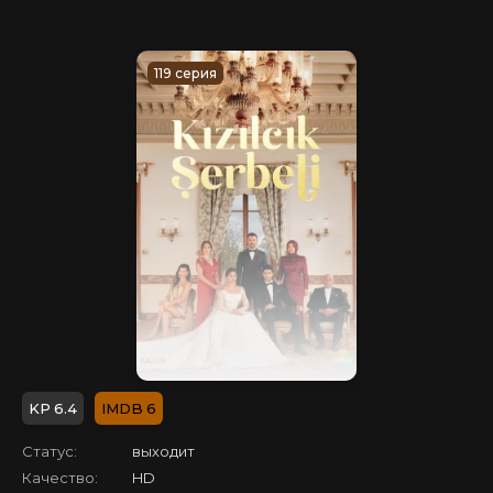
119 серия
6.4
6
Статус:
выходит
Качество:
HD