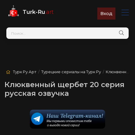
Turk-Ru
.art
Вход
Турк Ру Арт
/
Турецкие сериалы на Турк Ру
/
Клюквенный щербет
Клюквенный щербет 20 серия
русская озвучка