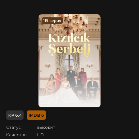
119 серия
6.4
6
Статус:
выходит
Качество:
HD