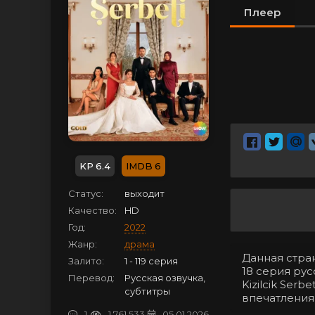
Плеер
6.4
6
Статус:
выходит
Качество:
HD
Год:
2022
Жанр:
драма
Данная стра
Залито:
1 - 119 серия
18 серия рус
Перевод:
Русская озвучка,
Kizilcik Ser
субтитры
впечатления
1
1 761 533
05.01.2026