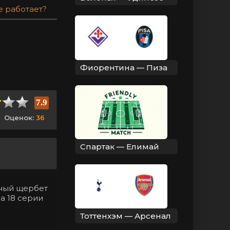
е работает?
Фиорентина — Пиза
7.9
Оценок:
36
Спартак — Елимай
нный щербет
а 18 серии
Тоттенхэм — Арсенал