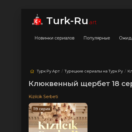
мые
Лучшие
Жанры
Turk-Ru
.art
Новинки сериалов
Популярные
Ожид
Турк Ру Арт
/
Турецкие сериалы на Турк Ру
/
К
Клюквенный щербет 18 сер
Kizilcik Serbeti
119 серия