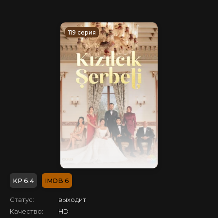
119 серия
6.4
6
Статус:
выходит
Качество:
HD