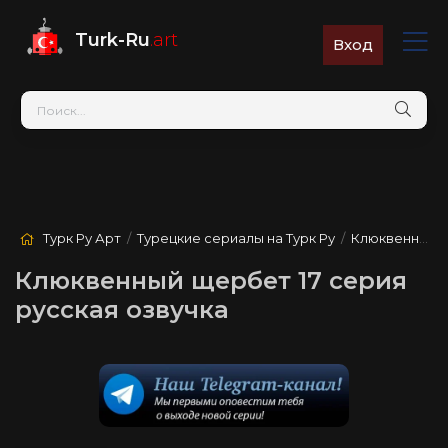
Turk-Ru
.art
Вход
Турк Ру Арт
/
Турецкие сериалы на Турк Ру
/
Клюквенный щербет
Клюквенный щербет 17 серия
русская озвучка