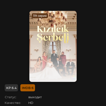
119 серия
6.4
6
Статус:
выходит
Качество:
HD