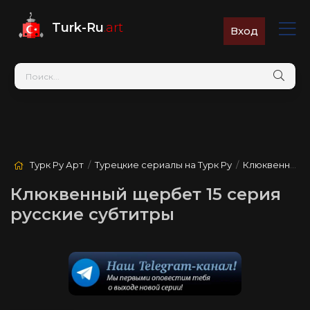
Turk-Ru
.art
Вход
Турк Ру Арт
/
Турецкие сериалы на Турк Ру
/
Клюквенный щербет
Клюквенный щербет 15 серия
русские субтитры