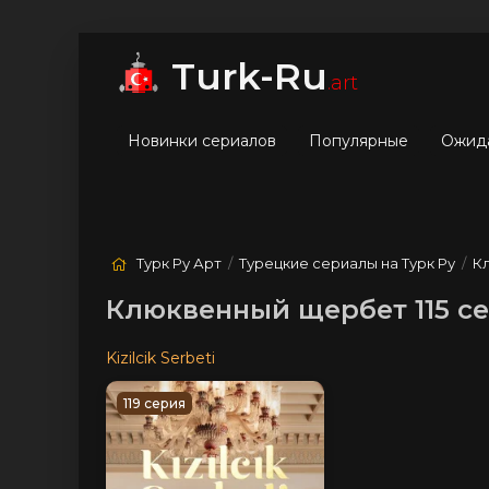
мые
Лучшие
Жанры
Turk-Ru
.art
Новинки сериалов
Популярные
Ожид
Турк Ру Арт
/
Турецкие сериалы на Турк Ру
/
К
Клюквенный щербет 115 с
Kizilcik Serbeti
119 серия