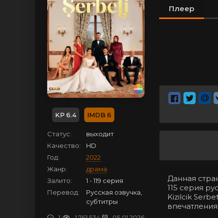
Плеер
6.4
6
Статус:
выходит
Качество:
HD
Год:
2022
Жанр:
драма
Данная стра
Залито:
1 - 119 серия
115 серия ру
Перевод:
Русская озвучка,
Kizilcik Ser
субтитры
впечатления
1
1 761 534
05.01.2026