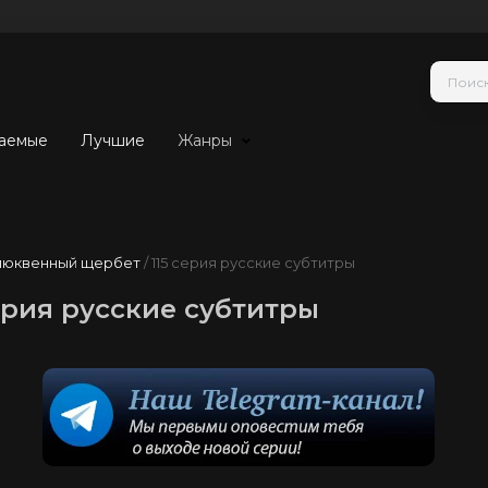
аемые
Лучшие
Жанры
люквенный щербет
/ 115 серия русские субтитры
ерия русские субтитры