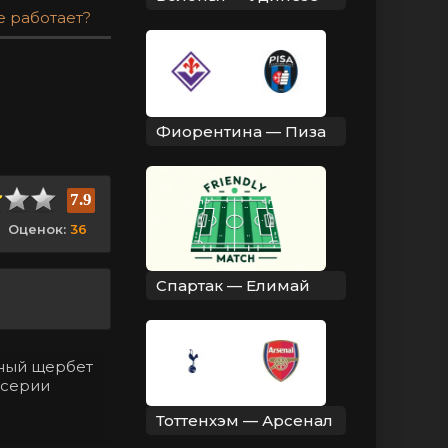
е работает?
Фиорентина — Пиза
7.9
Оценок:
36
Спартак — Елимай
нный щербет
 серии
Тоттенхэм — Арсенал