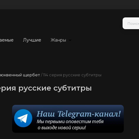
аемые
Лучшие
Жанры
люквенный щербет
/ 114 серия русские субтитры
ерия русские субтитры