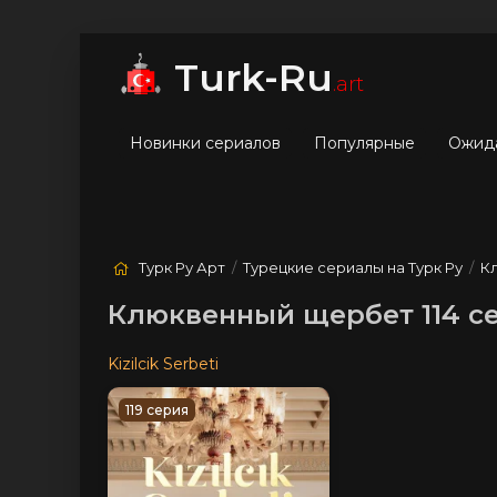
мые
Лучшие
Жанры
Turk-Ru
.art
Новинки сериалов
Популярные
Ожид
Турк Ру Арт
/
Турецкие сериалы на Турк Ру
/
К
Клюквенный щербет 114 с
Kizilcik Serbeti
119 серия