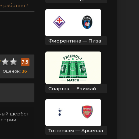
е работает?
Фиорентина — Пиза
7.9
Оценок:
36
Спартак — Елимай
нный щербет
4 серии
Тоттенхэм — Арсенал