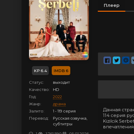
Плеер
6.4
6
Статус:
выходит
Качество:
HD
Год:
2022
Жанр:
драма
Данная стра
Залито:
1 - 119 серия
114 серия ру
Перевод:
Русская озвучка,
Kizilcik Ser
субтитры
впечатления
1
1 761 590
05.01.2026