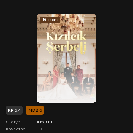
119 серия
6.4
6
Статус:
выходит
Качество:
HD