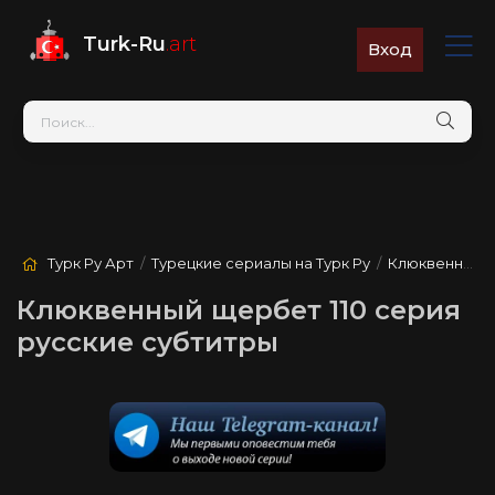
Turk-Ru
.art
Вход
Турк Ру Арт
/
Турецкие сериалы на Турк Ру
/
Клюквенный щербет
Клюквенный щербет 110 серия
русские субтитры