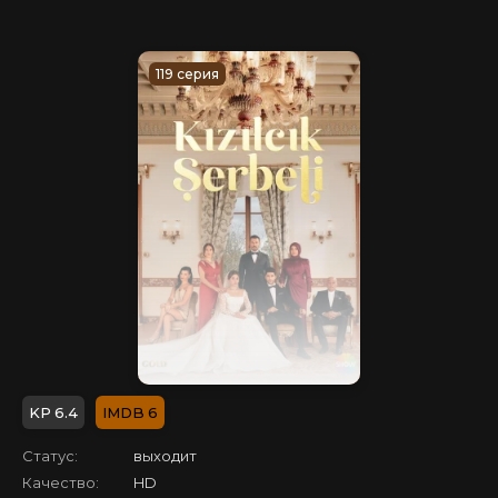
119 серия
6.4
6
Статус:
выходит
Качество:
HD