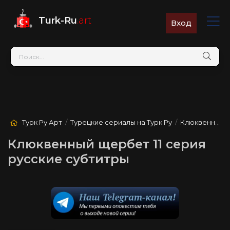
Turk-Ru
.art
Вход
Турк Ру Арт
/
Турецкие сериалы на Турк Ру
/
Клюквенный щербет
Клюквенный щербет 11 серия
русские субтитры