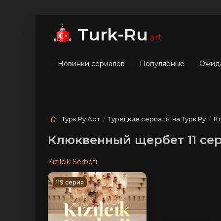
мые
Лучшие
Жанры
Turk-Ru
.art
Новинки сериалов
Популярные
Ожид
Турк Ру Арт
/
Турецкие сериалы на Турк Ру
/
К
Клюквенный щербет 11 сер
Kizilcik Serbeti
119 серия