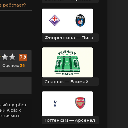
е работает?
Фиорентина — Пиза
7.9
Оценок:
36
Спартак — Елимай
нный щербет
 Kizilcik
лениями с
Тоттенхэм — Арсенал