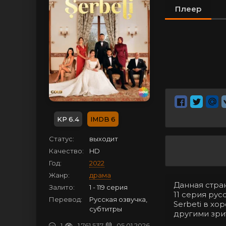
Плеер
6.4
6
Статус:
выходит
Качество:
HD
Год:
2022
Жанр:
драма
Данная стра
Залито:
1 - 119 серия
11 серия рус
Перевод:
Русская озвучка,
Serbeti в х
субтитры
другими зри
1
1 761 537
05.01.2026