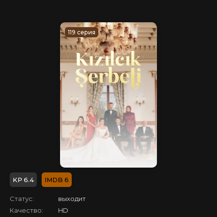
119 серия
6.4
6
Статус:
выходит
Качество:
HD