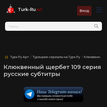
Turk-Ru
.art
Вход
Турк Ру Арт
/
Турецкие сериалы на Турк Ру
/
Клюквенный щербет
Клюквенный щербет 109 серия
русские субтитры