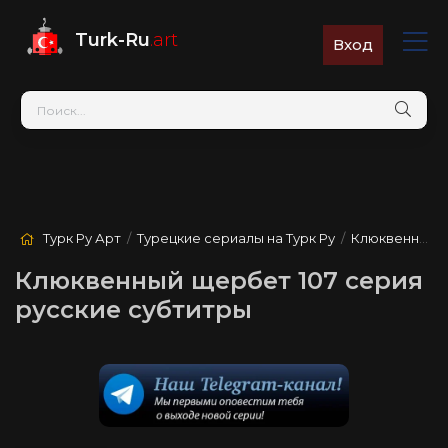
Turk-Ru
.art
Вход
Турк Ру Арт
/
Турецкие сериалы на Турк Ру
/
Клюквенный щербет
Клюквенный щербет 107 серия
русские субтитры