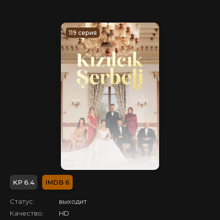
119 серия
6.4
6
Статус:
выходит
Качество:
HD