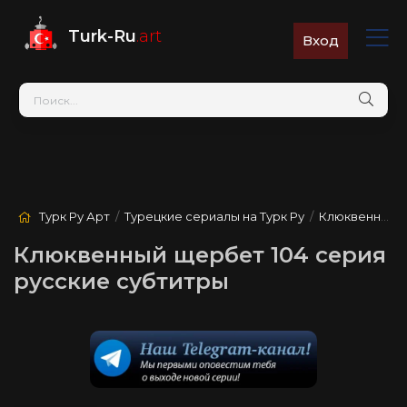
Turk-Ru
.art
Вход
Турк Ру Арт
/
Турецкие сериалы на Турк Ру
/
Клюквенный щербет
Клюквенный щербет 104 серия
русские субтитры