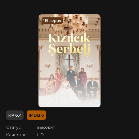
119 серия
6.4
6
Статус:
выходит
Качество:
HD