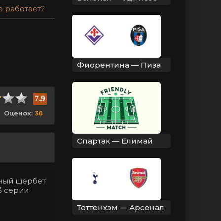
е работает?
Фиорентина — Пиза
7.9
Оценок:
36
Спартак — Елимай
нный щербет
3 серии
Тоттенхэм — Арсенал