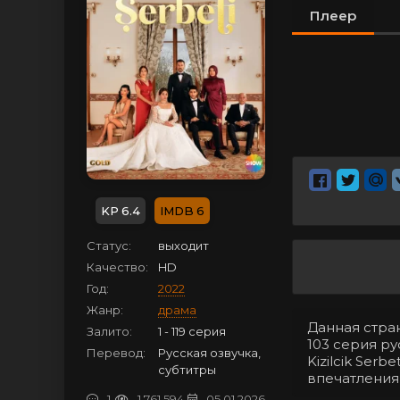
Плеер
6.4
6
Статус:
выходит
Качество:
HD
Год:
2022
Жанр:
драма
Данная стра
Залито:
1 - 119 серия
103 серия р
Перевод:
Русская озвучка,
Kizilcik Ser
субтитры
впечатления
1
1 761 594
05.01.2026