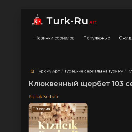
мые
Лучшие
Жанры
Turk-Ru
.art
Новинки сериалов
Популярные
Ожид
Турк Ру Арт
/
Турецкие сериалы на Турк Ру
/
К
Клюквенный щербет 103 с
Kizilcik Serbeti
119 серия