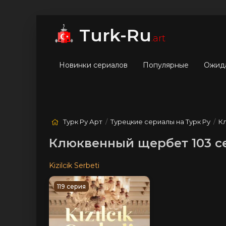
мые
Лучшие
Жанры
Turk-Ru
.art
Новинки сериалов
Популярные
Ожид
Турк Ру Арт
/
Турецкие сериалы на Турк Ру
/
К
Клюквенный щербет 103 се
Kizilcik Serbeti
119 серия