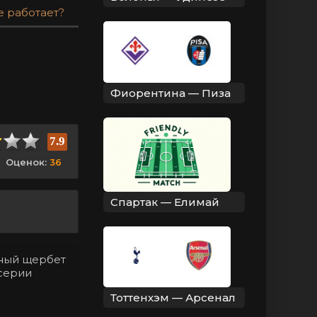
е работает?
Фиорентина — Пиза
7.9
Оценок:
36
Спартак — Елимай
нный щербет
 серии
Тоттенхэм — Арсенал