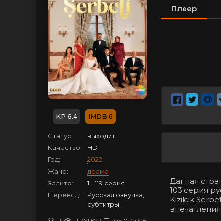
Плеер
6.4
6
Статус:
выходит
Качество:
HD
Год:
2022
Жанр:
драма
Данная стра
Залито:
1 - 119 серия
103 серия ру
Перевод:
Русская озвучка,
Kizilcik Ser
субтитры
впечатления
1
1 761 577
05.01.2026