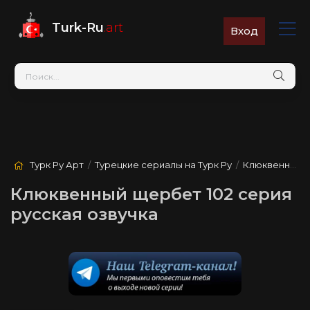
Turk-Ru
.art
Вход
Турк Ру Арт
/
Турецкие сериалы на Турк Ру
/
Клюквенный щербет
Клюквенный щербет 102 серия
русская озвучка