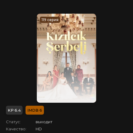
119 серия
6.4
6
Статус:
выходит
Качество:
HD