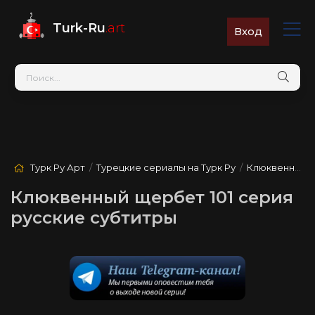
Turk-Ru
.art
Вход
Турк Ру Арт
/
Турецкие сериалы на Турк Ру
/
Клюквенный щербет
Клюквенный щербет 101 серия
русские субтитры