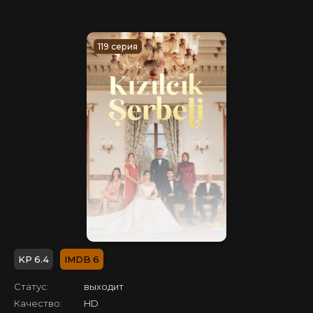
119 серия
6.4
6
Статус:
выходит
Качество:
HD