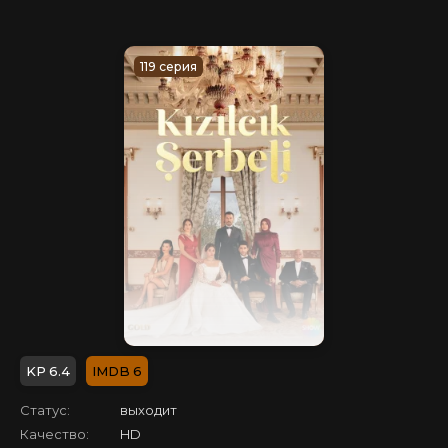
119 серия
6.4
6
Статус:
выходит
Качество:
HD