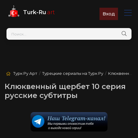
Turk-Ru
.art
Вход
Турк Ру Арт
/
Турецкие сериалы на Турк Ру
/
Клюквенный щербет
Клюквенный щербет 10 серия
русские субтитры