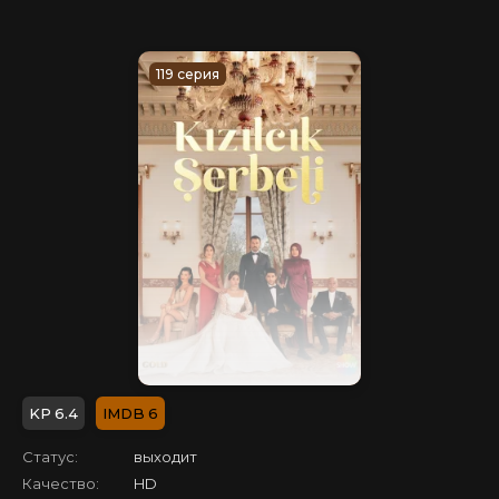
119 серия
6.4
6
Статус:
выходит
Качество:
HD