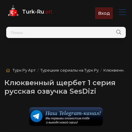
Turk-Ru
.art
Вход
Турк Ру Арт
/
Турецкие сериалы на Турк Ру
/
Клюквенный щербет
Клюквенный щербет 1 серия
русская озвучка SesDizi