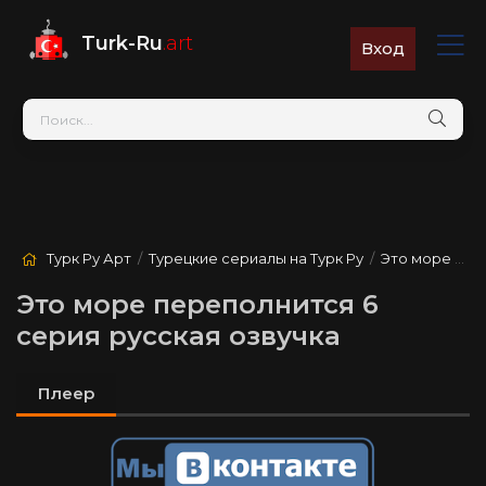
Turk-Ru
.art
Вход
Турк Ру Арт
/
Турецкие сериалы на Турк Ру
/
Это море переполнится
Это море переполнится 6
серия русская озвучка
Плеер