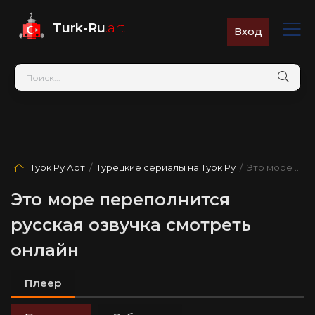
Turk-Ru
.art
Вход
Турк Ру Арт
/
Турецкие сериалы на Турк Ру
/ Это море переполнится
Это море переполнится
русская озвучка смотреть
онлайн
Плеер