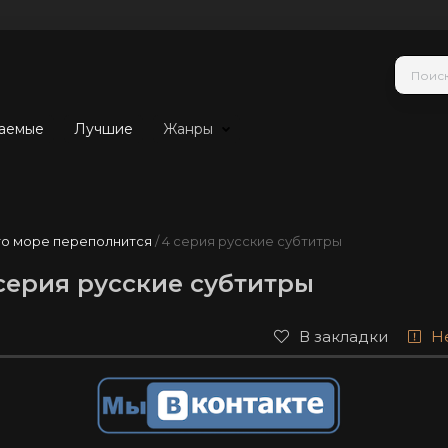
аемые
Лучшие
Жанры
то море переполнится
/ 4 серия русские субтитры
серия русские субтитры
В закладки
Н