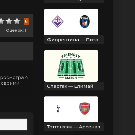
6
Оценок:
1
Фиорентина — Пиза
просмотра 4
я своими
Спартак — Елимай
Тоттенхэм — Арсенал