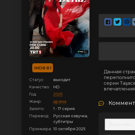
8.1
Данная стран
переполнитс
Статус:
выходит
серии Taşac
Качество:
HD
впечатления
Год:
2025
Жанр:
драма
Коммента
Залито:
1 - 17 серия
Перевод:
Русская озвучка,
субтитры
Премьера:
10 октября 2025