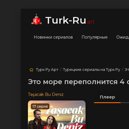
мые
Лучшие
Жанры
Turk-Ru
.art
Новинки сериалов
Популярные
Ожид
Турк Ру Арт
/
Турецкие сериалы на Турк Ру
/
Э
Это море переполнится 4 
Taşacak Bu Deniz
Плеер
17 серия