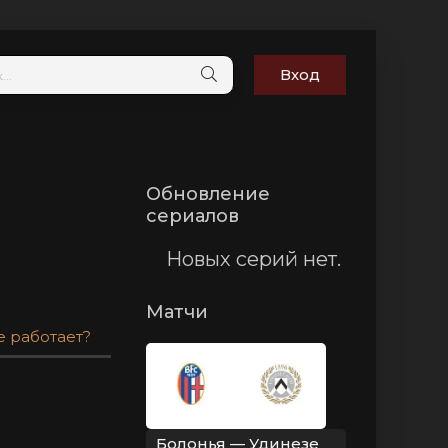
Вход
Обновление
сериалов
Новых серий нет.
Матчи
е работает?
Болонья — Удинезе