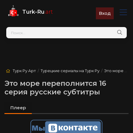
Turk-Ru
.art
Вход
Турк Ру Арт
/
Турецкие сериалы на Турк Ру
/
Это море переполнится
Это море переполнится 16
серия русские субтитры
Плеер