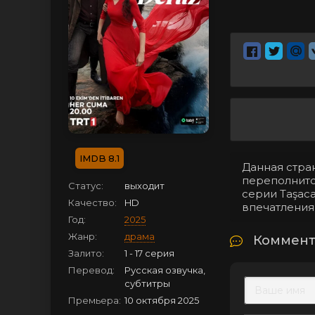
8.1
Данная стран
переполнится
Статус:
выходит
серии Taşac
Качество:
HD
впечатления
Год:
2025
Жанр:
драма
Коммента
Залито:
1 - 17 серия
Перевод:
Русская озвучка,
субтитры
Премьера:
10 октября 2025