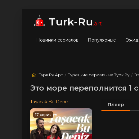
мые
Лучшие
Жанры
Turk-Ru
.art
Новинки сериалов
Популярные
Ожид
Турк Ру Арт
/
Турецкие сериалы на Турк Ру
/
Э
Это море переполнится 1 
Taşacak Bu Deniz
Плеер
17 серия