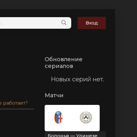
Вход
Обновление
сериалов
Новых серий нет.
Матчи
е работает?
Болонья — Удинезе