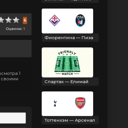
6
Оценок:
1
Фиорентина — Пиза
осмотра 1
я своими
Спартак — Елимай
Тоттенхэм — Арсенал