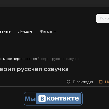
аемые
Лучшие
Жанры
то море переполнится
/ 1 серия русская озвучка
серия русская озвучка
В закладки
Н