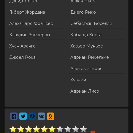
Давид Лопес
Аллан Ньом
Гиберт Жордана
Диего Рико
Алехандро Франсес
Себастьян Боселли
Клаудио Эчеверри
Коба да Коста
Хуан Аранго
Хавьер Муньос
Джоел Рока
Адриан Рикельме
Алекс Санкрис
Хуанми
Адриан Лисо