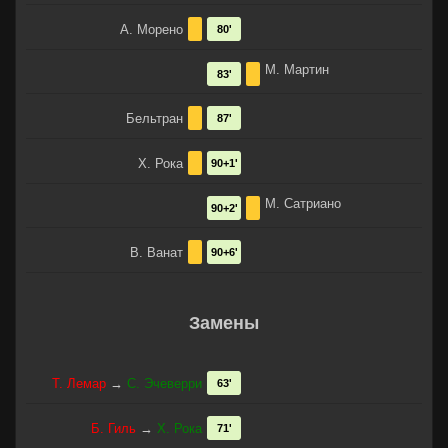
А. Морено
80'
М. Мартин
83'
Бельтран
87'
Х. Рока
90+1'
М. Сатриано
90+2'
В. Ванат
90+6'
Замены
Т. Лемар
→
С. Эчеверри
63'
Б. Гиль
→
Х. Рока
71'