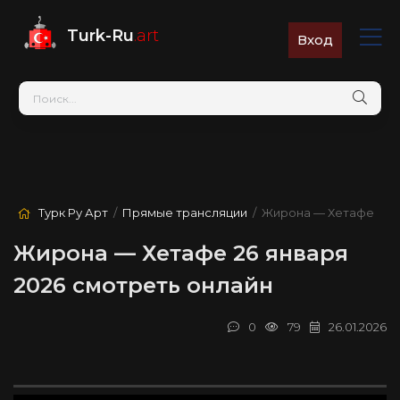
Turk-Ru
.art
Вход
Турк Ру Арт
/
Прямые трансляции
/ Жирона — Хетафе
Жирона — Хетафе 26 января
2026 смотреть онлайн
0
79
26.01.2026