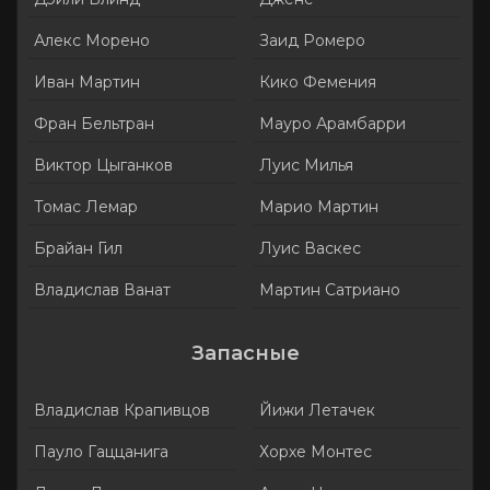
Алекс Морено
Заид Ромеро
Иван Мартин
Кико Фемения
Фран Бельтран
Мауро Арамбарри
Виктор Цыганков
Луис Милья
Томас Лемар
Марио Мартин
Брайан Гил
Луис Васкес
Владислав Ванат
Мартин Сатриано
Запасные
Владислав Крапивцов
Йижи Летачек
Пауло Гаццанига
Хорхе Монтес