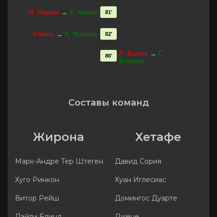
И. Мартин
→
Х. Аранго
81'
Ринкон
→
А. Фрэнсис
82'
Л. Васкес
→
С.
86'
Бозелли
Составы команд
Жирона
Хетафе
Марк-Андре Тер Штеген
Давид Сория
Хуго Ринкон
Хуан Иглесиас
Витор Рейш
Домингос Дуарте
Дэйли Блинд
Джене