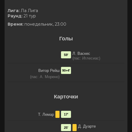
Лига:
Ла Лига
Раунд:
21 тур
Время:
понедельник, 23:00
Голы
Л. Васкес
59'
(пас: Иглесиас)
Витор Рейш
90+4'
(пас: А. Морено)
Карточки
Т. Лемар
17'
Д. Дуарте
25'