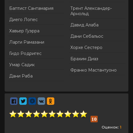
Баптист Сантамария
Трент Александер-
Арнольд
Диего Лопес
Давид Алаба
Хавьер Гуэрра
Дани Себальос
Ларги Рамазани
Хорхе Сестеро
Гидо Родригес
Брахим Диаз
Умар Садик
Франко Мастантуоно
Дани Раба
10
Оценок:
1