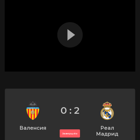
0 : 2
Валенсия
Реал
Мадрид
Завершён