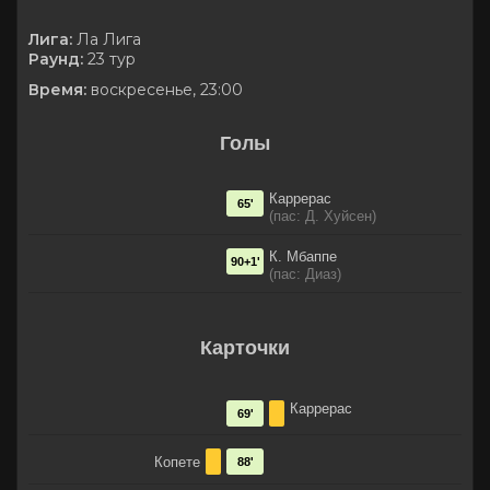
Лига:
Ла Лига
Раунд:
23 тур
Время:
воскресенье, 23:00
Голы
Каррерас
65'
(пас: Д. Хуйсен)
К. Мбаппе
90+1'
(пас: Диаз)
Карточки
Каррерас
69'
Копете
88'