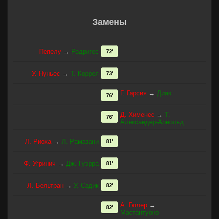
Замены
Пепелу
→
Родригес
72'
У. Нуньес
→
Т. Коррея
73'
Г. Гарсия
→
Диаз
76'
Д. Хименес
→
Т.
76'
Александер-Арнольд
Л. Риоха
→
Л. Рамазани
81'
Ф. Угринич
→
Дж. Гуэрра
81'
Л. Бельтран
→
У. Садик
82'
А. Гюлер
→
82'
Мастантуоно