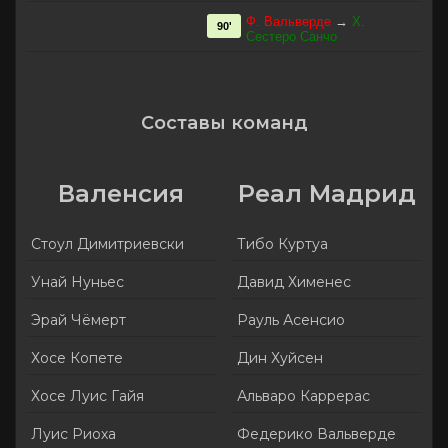
Ф. Вальверде
→
Х.
90'
Сестеро Санчо
Составы команд
Валенсия
Реал Мадрид
Стоул Димитриевски
Тибо Куртуа
Унай Нуньес
Давид Хименес
Эрай Чёмерт
Рауль Асенсио
Хосе Копете
Дин Хуйсен
Хосе Луис Гайя
Альваро Каррерас
Луис Риоха
Федерико Вальверде