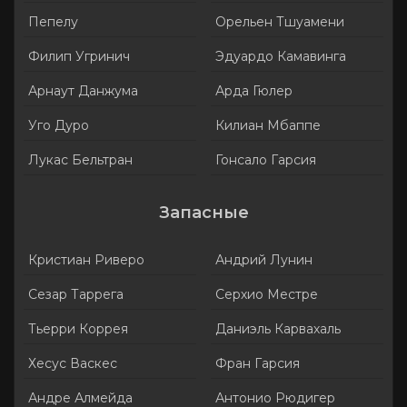
Пепелу
Орельен Тшуамени
Филип Угринич
Эдуардо Камавинга
Арнаут Данжума
Арда Гюлер
Уго Дуро
Килиан Мбаппе
Лукас Бельтран
Гонсало Гарсия
Запасные
Кристиан Риверо
Андрий Лунин
Сезар Таррега
Серхио Местре
Тьерри Коррея
Даниэль Карвахаль
Хесус Васкес
Фран Гарсия
Андре Алмейда
Антонио Рюдигер