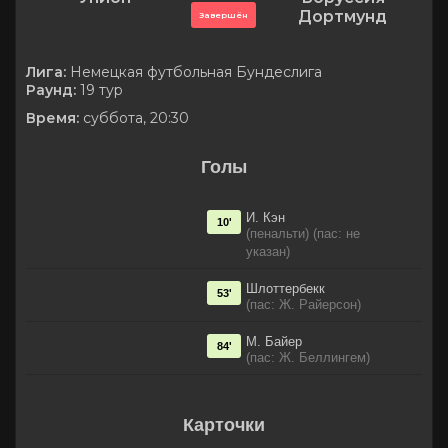
Дортмунд
Завершён
Лига:
Немецкая футбольная Бундеслига
Раунд:
19 тур
Время:
суббота, 20:30
Голы
И. Кэн
10'
(пенальти) (пас: не
указан)
Шлоттербекк
53'
(пас: Ж. Райерсон)
М. Байер
84'
(пас: Ж. Беллингем)
Карточки