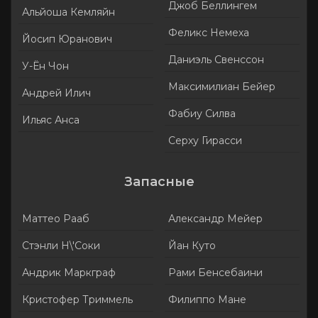
Джоб Беллингем
Альйоша Кемляйн
Феликс Немеха
Йосип Юранович
Даниэль Свенссон
У-Ён Чон
Максимилиан Бейер
Андрей Илич
Фабиу Силва
Ильяс Анса
Серху Гирасси
Запасные
Маттео Рааб
Александр Мейер
Стэнли Н\'Соки
Йан Куто
Андрик Маркграф
Рами Бенсебаини
Кристофер Триммель
Филиппо Мане