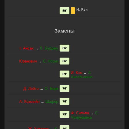
И. Кэн
59'
Замены
I. Ансах
→
Л. Бурджу
66'
Юранович
→
С. Нсоки
66'
И. Кэн
→
A.
69'
Ансельмино
Д. Лейте
→
О. Берк
76'
А. Кемляйн
→
Шафер
76'
Ф. Сильва
→
C.
79'
Чуквуемека
Ж. Хаберер
→
К.
86'