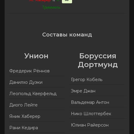
Триммель
Составы команд
Унион
Боруссия
Дортмунд
Фредерик Рённов
Грегор Кобель
Данилхо Дуэки
Эмре Джан
Леопольд Кверфельд
Вальдемар Антон
Диого Лейте
Нико Шлоттербек
Яник Хаберер
Юлиан Райерсон
Рани Кедира