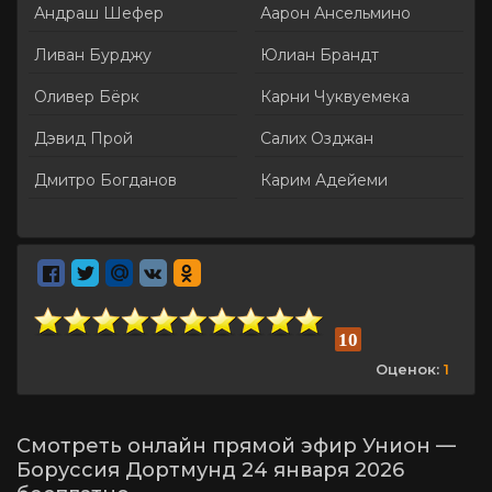
Андраш Шефер
Аарон Ансельмино
Ливан Бурджу
Юлиан Брандт
Оливер Бёрк
Карни Чуквуемека
Дэвид Прой
Салих Озджан
Дмитро Богданов
Карим Адейеми
10
Оценок:
1
Смотреть онлайн прямой эфир Унион —
Боруссия Дортмунд 24 января 2026