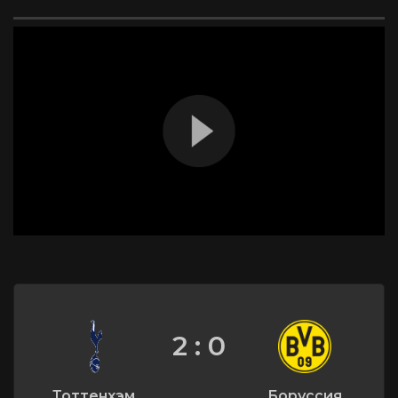
2 : 0
Тоттенхэм
Боруссия