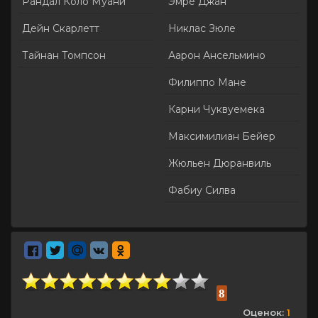
Рандал Коло Муани
Эмре Джан
Дейн Скарлетт
Никлас Зюле
Тайнан Томпсон
Аарон Ансельмино
Филиппо Мане
Карни Чуквуемека
Максимилиан Бейер
Жюльен Дюранвиль
Фабиу Силва
8
Оценок:
1