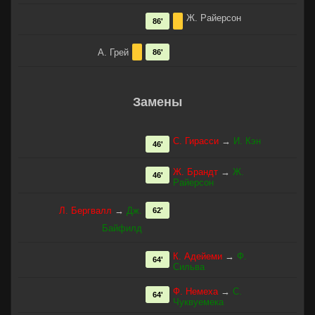
Ж. Райерсон
86'
А. Грей
86'
Замены
С. Гирасси
→
И. Кэн
46'
Ж. Брандт
→
Ж.
46'
Райерсон
Л. Бергвалл
→
Дж.
62'
Байфилд
К. Адейеми
→
Ф.
64'
Сильва
Ф. Немеха
→
C.
64'
Чуквуемека