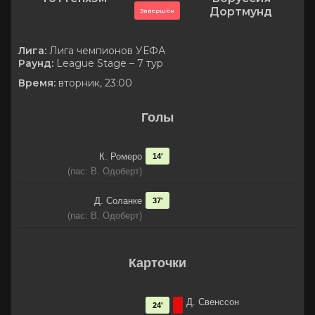
Дортмунд
Завершён
Лига:
Лига чемпионов УЕФА
Раунд:
League Stage – 7 тур
Время:
вторник, 23:00
Голы
К. Ромеро
14'
(пас: В. Одоберт)
Д. Соланке
37'
(пас: В. Одоберт)
Карточки
Д. Свенссон
24'