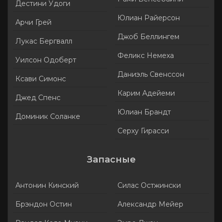
Дестини Удоги
Юлиан Райерсон
Арчи Грей
Джоб Беллингем
Лукас Бергвалл
Феликс Немеха
Уилсон Одоберт
Даниэль Свенссон
Ксави Симонс
Карим Адейеми
Джед Спенс
Юлиан Брандт
Доминик Соланке
Серху Гирасси
Запасные
Антонин Кинский
Силас Остжински
Брэндон Остин
Александр Мейер