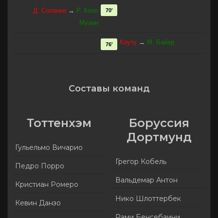
Д. Соланке
→
Р. Коло
70'
Муани
Коуту
→
М. Байер
76'
Составы команд
Тоттенхэм
Боруссия
Дортмунд
Гульельмо Вичарио
Грегор Кобель
Педро Порро
Вальдемар Антон
Кристиан Ромеро
Нико Шлоттербек
Кевин Данзо
Рами Бенсебаини