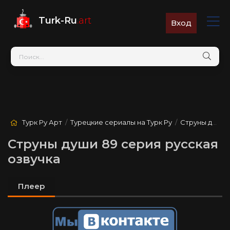
Turk-Ru
.art
Вход
Турк Ру Арт
/
Турецкие сериалы на Турк Ру
/
Струны души
/
Струны души 89 серия русская
озвучка
Плеер