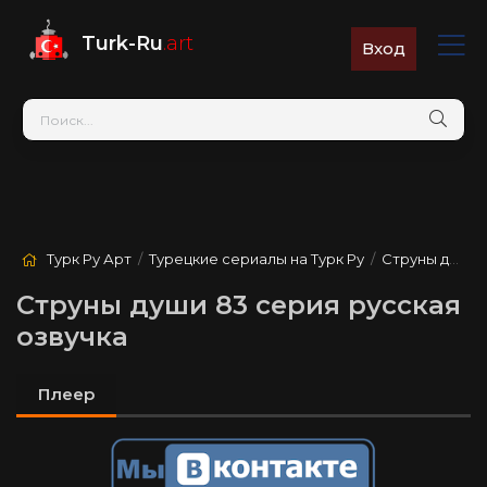
Turk-Ru
.art
Вход
Турк Ру Арт
/
Турецкие сериалы на Турк Ру
/
Струны души
/
Струны души 83 серия русская
озвучка
Плеер