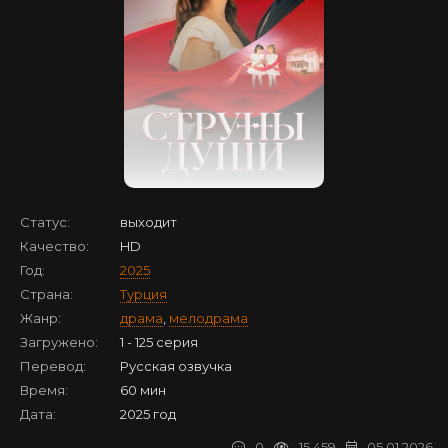
Статус:
выходит
Качество:
HD
Год:
2025
Страна:
Турция
Жанр:
драма
,
мелодрама
Загружено:
1 - 125 серия
Перевод:
Русская озвучка
Время:
60 мин
Дата:
2025 год
0
15 459
05.01.2026