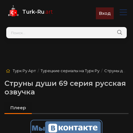
Turk-Ru
.art
Вход
Турк Ру Арт
/
Турецкие сериалы на Турк Ру
/
Струны души
/
Струны души 69 серия русская
озвучка
Плеер