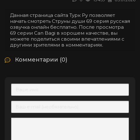
Данная страница сайта Турк Ру позволяет
начать смотреть Струны души 69 серия русская
озвучка онлайн бесплатно. После просмотра
69 серии Can Bagi в хорошем качестве, вы
можете поделиться своими впечатлениями с
другими зрителями в комментариях.
Комментарии (0)