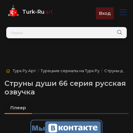
Turk-Ru
.art
Вход
Турк Ру Арт
/
Турецкие сериалы на Турк Ру
/
Струны души
/
Струны души 66 серия русская
озвучка
Плеер