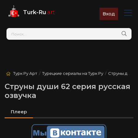
Turk-Ru
.art
Вход
Турк Ру Арт
/
Турецкие сериалы на Турк Ру
/
Струны души
/
Струны души 62 серия русская
озвучка
Плеер