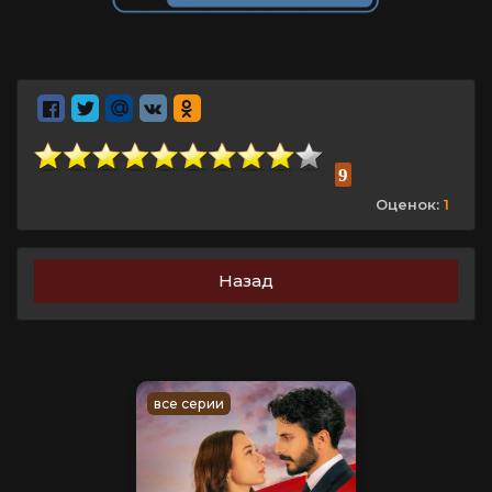
9
Оценок:
1
Назад
все серии