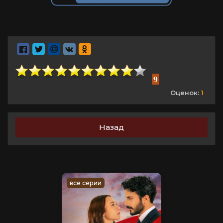
9
Оценок:
1
Назад
все серии