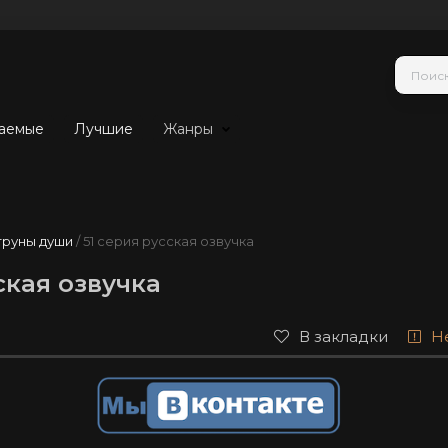
аемые
Лучшие
Жанры
труны души
/ 51 серия русская озвучка
ская озвучка
В закладки
Н