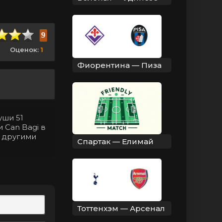
9
Оценок:
1
Фиорентина — Пиза
уши 51
 Can Bagi в
с другими
Спартак — Елимай
Тоттенхэм — Арсенал