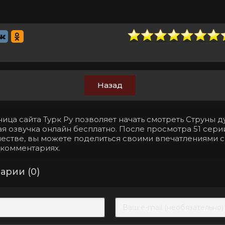
Назад
ица сайта Турк Ру позволяет начать смотреть Струны д
я озвучка онлайн бесплатно. После просмотра 51 серии
естве, вы можете поделиться своими впечатлениями 
 комментариях.
арии (0)