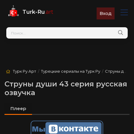
Turk-Ru
.art
Вход
Турк Ру Арт
/
Турецкие сериалы на Турк Ру
/
Струны души
/
Струны души 43 серия русская
озвучка
Плеер