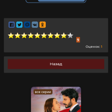
9
Оценок:
1
Назад
все серии