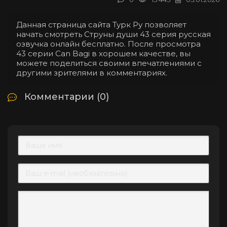
Данная страница сайта Турк Ру позволяет
начать смотреть Струны души 43 серия русская
озвучка онлайн бесплатно. После просмотра
43 серии Can Bagi в хорошем качестве, вы
можете поделиться своими впечатлениями с
другими зрителями в комментариях.
Комментарии (0)