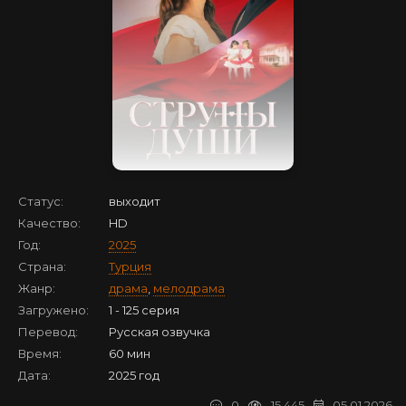
Статус:
выходит
Качество:
HD
Год:
2025
Страна:
Турция
Жанр:
драма
,
мелодрама
Загружено:
1 - 125 серия
Перевод:
Русская озвучка
Время:
60 мин
Дата:
2025 год
0
15 445
05.01.2026