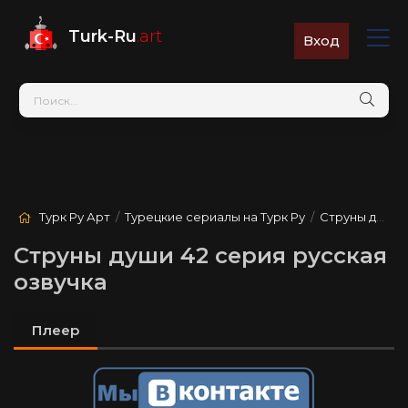
Turk-Ru
.art
Вход
Турк Ру Арт
/
Турецкие сериалы на Турк Ру
/
Струны души
/
Струны души 42 серия русская
озвучка
Плеер