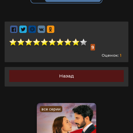
9
Оценок:
1
Назад
все серии