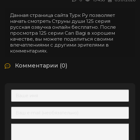
Данная страница сайта Турк Ру позволяет
начать смотреть Струны души 125 серия
русская озвучка онлайн бесплатно. После
просмотра 125 серии Can Bagi в хорошем
качестве, вы можете поделиться своими
впечатлениями с другими зрителями в
комментариях.
Комментарии (0)