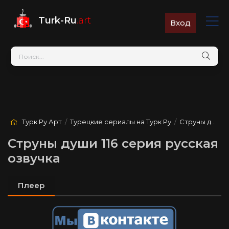
Turk-Ru
.art
Вход
Турк Ру Арт
/
Турецкие сериалы на Турк Ру
/
Струны души
/
Струны души 116 серия русская
озвучка
Плеер