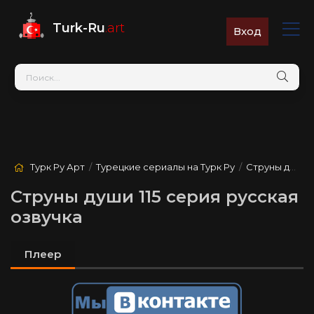
Turk-Ru
.art
Вход
Турк Ру Арт
/
Турецкие сериалы на Турк Ру
/
Струны души
/
Струны души 115 серия русская
озвучка
Плеер