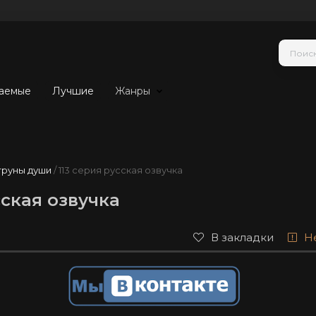
аемые
Лучшие
Жанры
труны души
/ 113 серия русская озвучка
сская озвучка
В закладки
Н