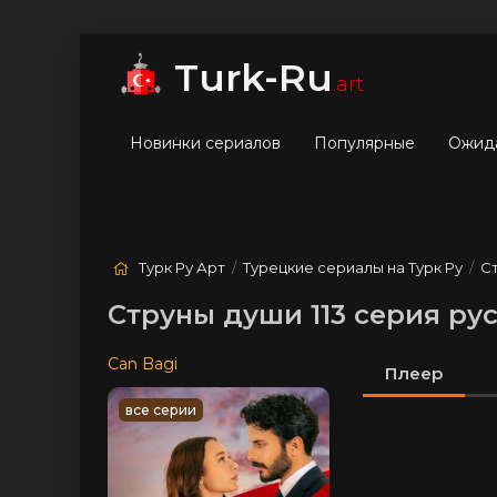
мые
Лучшие
Жанры
Turk-Ru
.art
Новинки сериалов
Популярные
Ожид
Турк Ру Арт
/
Турецкие сериалы на Турк Ру
/
С
Струны души 113 серия ру
Can Bagi
Плеер
все серии