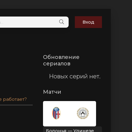
Вход
Обновление
сериалов
Новых серий нет.
Матчи
е работает?
Болонья — Удинезе