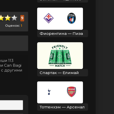
9
Оценок:
1
Фиорентина — Пиза
уши 113
и Can Bagi
 с другими
Спартак — Елимай
Тоттенхэм — Арсенал