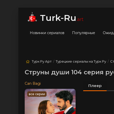
мые
Лучшие
Жанры
Turk-Ru
.art
Новинки сериалов
Популярные
Ожид
Турк Ру Арт
/
Турецкие сериалы на Турк Ру
/
С
Струны души 104 серия ру
Can Bagi
Плеер
все серии