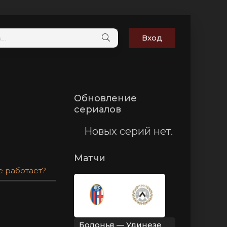
Вход
Обновление
сериалов
Новых серий нет.
Матчи
е работает?
Болонья — Удинезе