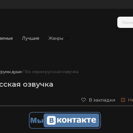
аемые
Лучшие
Жанры
труны души
/ 104 серия русская озвучка
сская озвучка
В закладки
Н