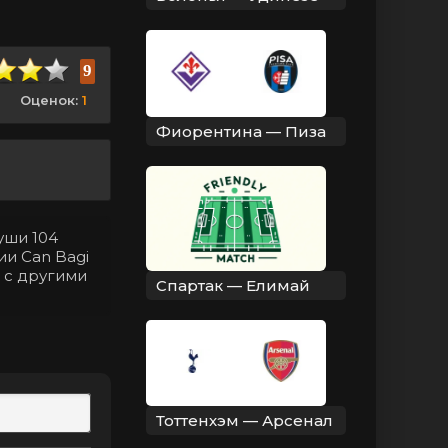
9
Оценок:
1
Фиорентина — Пиза
уши 104
ии Can Bagi
 с другими
Спартак — Елимай
Тоттенхэм — Арсенал