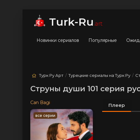
мые
Лучшие
Жанры
Turk-Ru
.art
Новинки сериалов
Популярные
Ожид
Турк Ру Арт
/
Турецкие сериалы на Турк Ру
/
С
Струны души 101 серия ру
Can Bagi
Плеер
все серии