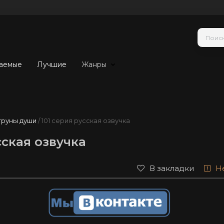
аемые
Лучшие
Жанры
труны души
/ 101 серия русская озвучка
сская озвучка
В закладки
Н