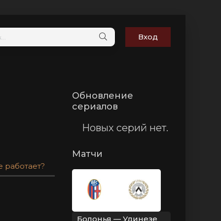
Вход
Обновление
сериалов
Новых серий нет.
Матчи
е работает?
Болонья — Удинезе