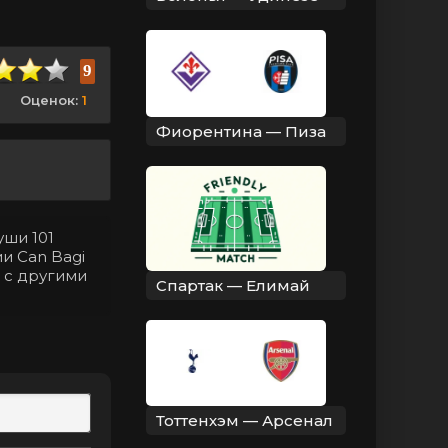
9
Оценок:
1
Фиорентина — Пиза
уши 101
и Can Bagi
 с другими
Спартак — Елимай
Тоттенхэм — Арсенал