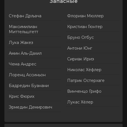
Запасные
Стефан Дрљача
Флориан Мюллер
Максимилиан
Кристиан Гюнтер
Миттельштетт
Бруно Огбус
Лука Жакез
Антони Юнг
Амин Аль-Дахил
Сириак Ириэ
Чема Андрес
Николас Хёфлер
Лоренц Ассиньон
Патрик Остерхаге
Бадредин Буанани
Винченцо Грифо
Крис Фюрих
Лукас Хёлер
Эрмедин Демирович