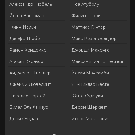
Александр Нюбель
Ноа Атуболу
Йоша Вагноман
Филипп Трой
Финн Йельч
Маттиас Гинтер
Джефф Шабо
Макс Розенфельдер
Рамон Хендрикс
Джорди Макенго
Атакан Каразор
Максимилиан Эггестейн
Анджело Штиллер
Йохан Мансамби
Джейми Лювелинг
Ян-Никлас Бесте
Николас Нартей
Юито Судзуки
Билал Эль Ханнус
Дерри Шерхант
Дениз Ундав
Игорь Матанович