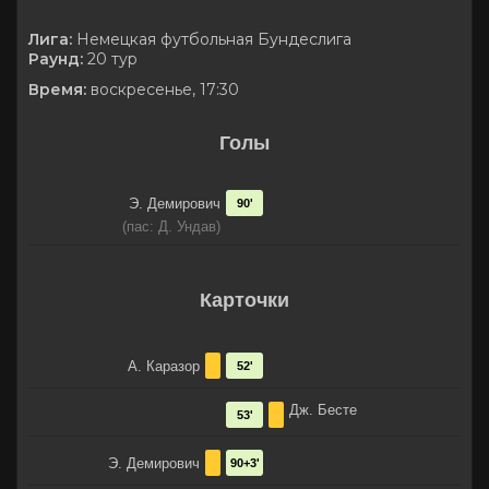
Лига:
Немецкая футбольная Бундеслига
Раунд:
20 тур
Время:
воскресенье, 17:30
Голы
Э. Демирович
90'
(пас: Д. Ундав)
Карточки
А. Каразор
52'
Дж. Бесте
53'
Э. Демирович
90+3'