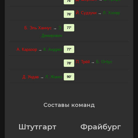
76'
Й. Судзуки
→
Л. Холер
76'
Б. Эль Ханнус
→
Э.
77'
Демирович
А. Каразор
→
К. Андрес
77'
П. Трёй
→
Б. Огбус
78'
Д. Ундав
→
Л. Жакез
90'
Составы команд
Штутгарт
Фрайбург