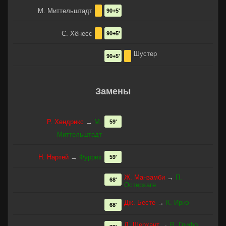
М. Миттельштадт
90+5'
С. Хёнесс
90+5'
Шустер
90+5'
Замены
Р. Хендрикс
→
М.
59'
Миттельштадт
Н. Нартей
→
Фуррих
59'
Ж. Манзамби
→
П.
68'
Остерхаге
Дж. Бесте
→
К. Ириэ
68'
Д. Шерхант
→
В. Грифо