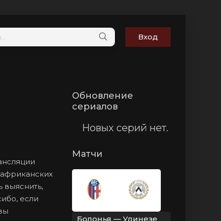
Вход
Обновление
сериалов
Новых серий нет.
Матчи
рансляции
к африканских
 выяснить,
сибо, если
вы
Болонья — Удинезе