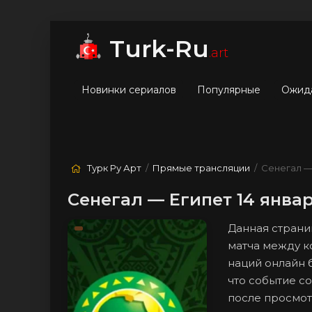
мые
Лучшие
Жанры
Turk-Ru
.art
Новинки сериалов
Популярные
Ожид
Турк Ру Арт
/
Прямые трансляции
/ Сенегал —
Сенегал — Египет 14 янва
Данная страни
матча между к
наций онлайн 
что событие со
после просмотр